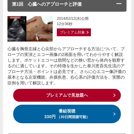
第1回 心臓へのアプローチと評価
2014/02/12(水)公開
12分36秒
プレミアム対象
心臓を胸骨左縁と心尖部からアプローチする方法について、プ
ローブの実演とエコー画像の2画面を用いてわかりやすく解説
します。ポケットエコーは肋間などの狭い窓から体内を観察す
るのに適しています。その特徴を生かした泰川恵吾先生流のア
プローチ方法・ポイントは必見です。 さらに心エコー像評価の
基本となる左室機能、弁膜疾患、右心系の評価方法を、実際の
症例を用いて解説します。
プレミアムで見放題へ
番組視聴
330円
（30日間視聴可能）