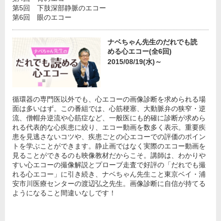
第5回 下肢深部静脈のエコー
第6回 眼のエコー
ナベちゃん先生のだれでも読
める心エコー(全6回)
2015/08/19(水)～
循環器の専門医以外でも、心エコーの画像診断を求められる場
面は多いはず。この番組では、心筋梗塞、大動脈弁の狭窄・逆
流、僧帽弁逆流や心筋症など、一般医にも的確に診断が求めら
れる代表的な心疾患に絞り、エコー動画を数多く表示。重要疾
患を見逃さないコツや、疾患ごとの心エコーでの評価のポイン
トを学ぶことができます。静止画ではなく実際のエコー動画を
見ることができるのも映像教材だからこそ。講師は、わかりや
すい心エコーの撮像解説とプローブ走査で好評の「だれでも撮
れる心エコー」に引き続き、ナベちゃん先生こと東京ベイ・浦
安市川医療センターの渡辺弘之先生。画像診断に自信が持てる
ようになること間違いなしです！