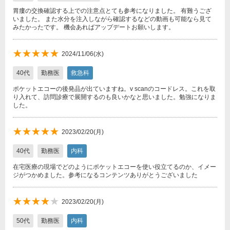
胃瘻の交換確認する上での注意点とても参考になりました。 有難うござ
いました。 また水分を注入しながら確認するなどの動画も可能なら見て
みたかったです。 機会あればアップデートお願いします。
★★★★★
★★★★★
2024/11/06(水)
40代
勤務医
救急科
ポケットエコーの後発品が出ていますね。v scanのコードレス。これを取
り入れて、訪問診療で展開するのも良いかなと思いました。勉強になりま
した。
★★★★★
★★★★★
2023/02/20(月)
40代
勤務医
内科
在宅医療の現場でどのようにポケットエコーを使い役立てるのか、イメー
ジがつかめました。参考になるコンテンツありがとうございました
★★★★
★★★★★
2023/02/20(月)
★
50代
勤務医
内科