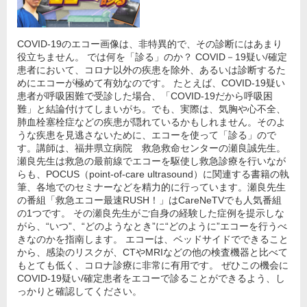
COVID-19のエコー画像は、非特異的で、その診断にはあまり
役立ちません。 では何を「診る」のか？ COVID－19疑い/確定
患者において、コロナ以外の疾患を除外、あるいは診断するた
めにエコーが極めて有効なのです。 たとえば、COVID-19疑い
患者が呼吸困難で受診した場合、「COVID-19だから呼吸困
難」と結論付けてしまいがち。でも、実際は、気胸や心不全、
肺血栓塞栓症などの疾患が隠れているかもしれません。そのよ
うな疾患を見逃さないために、エコーを使って「診る」ので
す。講師は、福井県立病院 救急救命センターの瀬良誠先生。
瀬良先生は救急の最前線でエコーを駆使し救急診療を行いなが
らも、POCUS（point-of-care ultrasound）に関連する書籍の執
筆、各地でのセミナーなどを精力的に行っています。瀬良先生
の番組「救急エコー最速RUSH！」はCareNeTVでも人気番組
の1つです。 その瀬良先生がご自身の経験した症例を提示しな
がら、“いつ”、“どのようなとき”に“どのように”エコーを行うべ
きなのかを指南します。 エコーは、ベッドサイドでできること
から、感染のリスクが、CTやMRIなどの他の検査機器と比べて
もとても低く、コロナ診療に非常に有用です。 ぜひこの機会に
COVID‐19疑い/確定患者をエコーで診ることができるよう、し
っかりと確認してください。