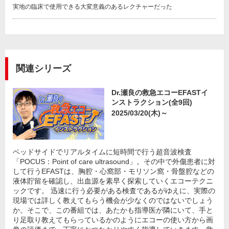
実地の臨床で使用できる大変意義のあるレクチャーだった
関連シリーズ
Dr.瀬良の救急エコーEFASTイ
ンストラクション(全9回)
2025/03/20(木)～
ベッドサイドでリアルタイムに短時間で行う超音波検査
「POCUS：Point of care ultrasound」。その中で外傷患者に対
して行うEFASTは、胸腔・心窩部・モリソン窩・骨盤腔などの
液体貯留を確認し、出血源を素早く探索していくエコーテクニ
ックです。 迅速に行う必要がある検査であるがゆえに、実際の
現場では詳しく教えてもらう機会が少なくのではないでしょう
か。そこで、この番組では、あたかも指導医が隣にいて、手と
り足取り教えてもらっているかのようにエコーの使い方から画