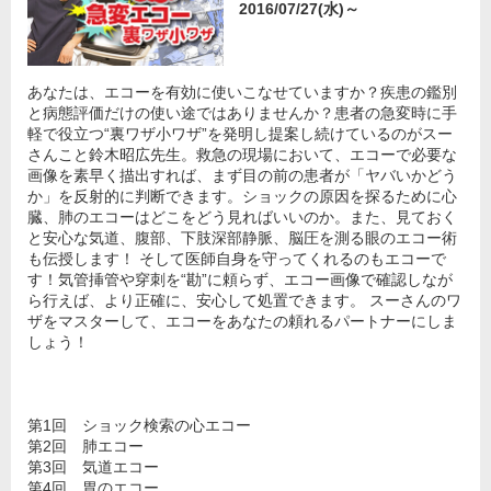
2016/07/27(水)～
あなたは、エコーを有効に使いこなせていますか？疾患の鑑別
と病態評価だけの使い途ではありませんか？患者の急変時に手
軽で役立つ“裏ワザ小ワザ”を発明し提案し続けているのがスー
さんこと鈴木昭広先生。救急の現場において、エコーで必要な
画像を素早く描出すれば、まず目の前の患者が「ヤバいかどう
か」を反射的に判断できます。ショックの原因を探るために心
臓、肺のエコーはどこをどう見ればいいのか。また、見ておく
と安心な気道、腹部、下肢深部静脈、脳圧を測る眼のエコー術
も伝授します！ そして医師自身を守ってくれるのもエコーで
す！気管挿管や穿刺を“勘”に頼らず、エコー画像で確認しなが
ら行えば、より正確に、安心して処置できます。 スーさんのワ
ザをマスターして、エコーをあなたの頼れるパートナーにしま
しょう！
第1回 ショック検索の心エコー
第2回 肺エコー
第3回 気道エコー
第4回 胃のエコー