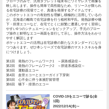
プローブのみで、汎用タブレット端末等にワイヤレスで画像を
映し出します。操作も簡単で高性能なため、リソースが限られ
る在宅診療の現場でこそ、真価を発揮するアイテムです。
このポケットエコーの有効性を理解し積極的に活用しているの
が、北海道の離島で在宅診療を行う植村和平氏。発熱診療や嚥
下・排泄エコーなど、在宅でとくに頻繁に遭遇しやすく習得し
やすい6つのシチュエーションをピックアップ。手元のプロー
ブ操作と鮮明なエコー画面を並行して示し、操作方法をわかり
やすく解説します
ポケットエコーの活用は在宅診療の新たなスタンダードになり
つつあります。ぜひ本シリーズで在宅診療のマストスキルを身
につけましょう。
第1回 発熱のフレームワーク1 ～尿路感染症～
第2回 発熱のフレームワーク2 ～胆道系感染症～
第3回 運動器エコー
第4回 血管エコーとエコーガイド下穿刺
第5回 心不全に伴う体液貯留管理
第6回 嚥下・排泄のエコー
COVID-19をエコーで診る(全
1回)
2022/12/14(水)～