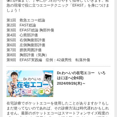
像の評価まで、丁寧にかつわかりやすく指導していきます。救
急の現場で役に立つエコーテクニック「EFAST」を身につけま
しょう！
第1回 救急エコー総論
第2回 FAST総論
第3回 EFAST総論 胸部外傷
第4回 心窩部評価
第5回 右側胸腹部評価
第6回 左側胸腹部評価
第7回 膀胱周囲評価
第8回 胸部評価（気胸）
第9回 EFAST実践編 症例：42歳男性 転落外傷
Dr.わへいの在宅エコー いろ
はにほへ(全6回)
2024/09/26(木)～
在宅診療でポケットエコーを使用したことがありますか？もし
まだ使ってないのであれば、その診療方法は時代遅れかもしれ
ません。最新のポケットエコーはスマートフォンサイズ程度の