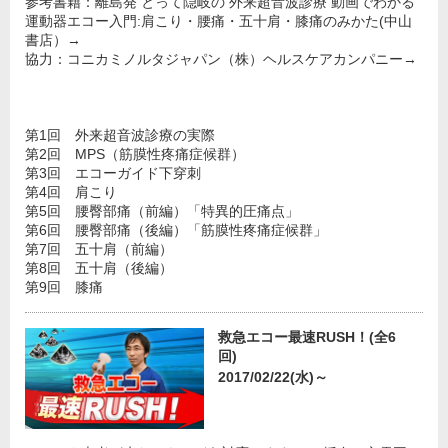
参考書籍：離島発 とって隠岐の 外来超音波診療 動画でわかる
運動器エコー入門:肩こり・腰痛・五十肩・膝痛のみかた(中山
書店）→
協力：コニカミノルタジャパン（株）ヘルスケアカンパニー→
第1回 外来超音波診療の実際
第2回 MPS（筋膜性疼痛症候群）
第3回 エコーガイド下穿刺
第4回 肩こり
第5回 腰臀部痛（前編）「特異的圧痛点」
第6回 腰臀部痛（後編）「筋膜性疼痛症候群」
第7回 五十肩（前編）
第8回 五十肩（後編）
第9回 膝痛
救急エコー最速RUSH！(全6
回)
2017/02/22(水)～