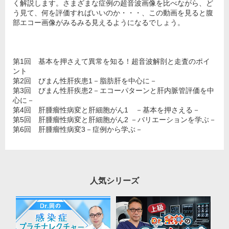
く解説します。さまざまな症例の超音波画像を比べながら、ど
う見て、何を評価すればいいのか・・・、この動画を見ると腹
部エコー画像がみるみる見えるようになるでしょう。
第1回 基本を押さえて異常を知る！超音波解剖と走査のポイ
ント
第2回 びまん性肝疾患1－脂肪肝を中心に－
第3回 びまん性肝疾患2－エコーパターンと肝内脈管評価を中
心に－
第4回 肝腫瘤性病変と肝細胞がん1 －基本を押さえる－
第5回 肝腫瘤性病変と肝細胞がん2 －バリエーションを学ぶ－
第6回 肝腫瘤性病変3－症例から学ぶ－
人気シリーズ