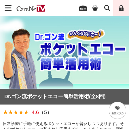
Dr.ゴン流ポケットエコー簡単活用術(全8回)
★★★★★
★★★★★
4.6
（5）
日常診療に手軽に使えるポケットエコーが普及しつつあります。そ
んなポケットエコーの基本から応用までを、たくさんのエコー画像