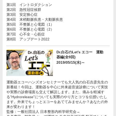
第1回 イントロダクション
第2回 急性冠症候群
第3回 安定狭心症
第4回 末梢動脈疾患・大動脈疾患
第5回 不整脈と心電図（1）
第6回 不整脈と心電図（2）
第7回 心不全・心筋症
第8回 アップデート2022
Dr.白石のLet's エコー 運動
器編(全9回)
2019/05/15(水)～
運動器エコーハンズオンセミナーでも大人気の白石吉彦先生の
新番組！今回は、運動器を中心に外来超音波診療について実技
や実際の診療場面も交えて解説します。また、痛みを軽減す
る“Hydrorelease”についても実際のやり方とコツを伝授いたし
ます。外来でちょっとエコーをあててみませんか？あなたの外
来が変わります！
監修：一般社団法人 日本整形内科学研究会→