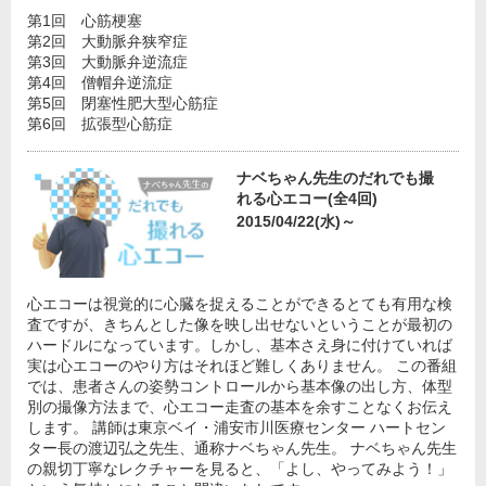
第1回 心筋梗塞
第2回 大動脈弁狭窄症
第3回 大動脈弁逆流症
第4回 僧帽弁逆流症
第5回 閉塞性肥大型心筋症
第6回 拡張型心筋症
ナベちゃん先生のだれでも撮
れる心エコー(全4回)
2015/04/22(水)～
心エコーは視覚的に心臓を捉えることができるとても有用な検
査ですが、きちんとした像を映し出せないということが最初の
ハードルになっています。しかし、基本さえ身に付けていれば
実は心エコーのやり方はそれほど難しくありません。 この番組
では、患者さんの姿勢コントロールから基本像の出し方、体型
別の撮像方法まで、心エコー走査の基本を余すことなくお伝え
します。 講師は東京ベイ・浦安市川医療センター ハートセン
ター長の渡辺弘之先生、通称ナベちゃん先生。 ナベちゃん先生
の親切丁寧なレクチャーを見ると、「よし、やってみよう！」