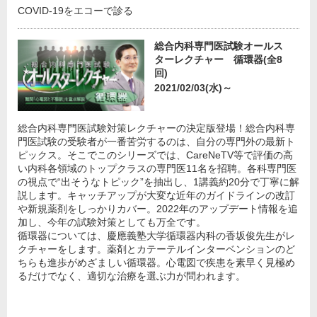
COVID-19をエコーで診る
総合内科専門医試験オールス
ターレクチャー 循環器(全8
回)
2021/02/03(水)～
総合内科専門医試験対策レクチャーの決定版登場！総合内科専
門医試験の受験者が一番苦労するのは、自分の専門外の最新ト
ピックス。そこでこのシリーズでは、CareNeTV等で評価の高
い内科各領域のトップクラスの専門医11名を招聘。各科専門医
の視点で“出そうなトピック”を抽出し、1講義約20分で丁寧に解
説します。キャッチアップが大変な近年のガイドラインの改訂
や新規薬剤をしっかりカバー。2022年のアップデート情報を追
加し、今年の試験対策としても万全です。
循環器については、慶應義塾大学循環器内科の香坂俊先生がレ
クチャーをします。薬剤とカテーテルインターベンションのど
ちらも進歩がめざましい循環器。心電図で疾患を素早く見極め
るだけでなく、適切な治療を選ぶ力が問われます。