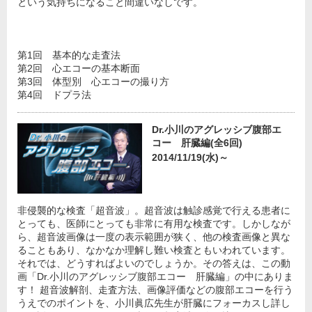
という気持ちになること間違いなしです。
第1回 基本的な走査法
第2回 心エコーの基本断面
第3回 体型別 心エコーの撮り方
第4回 ドプラ法
Dr.小川のアグレッシブ腹部エ
コー 肝臓編(全6回)
2014/11/19(水)～
非侵襲的な検査「超音波」。超音波は触診感覚で行える患者に
とっても、医師にとっても非常に有用な検査です。しかしなが
ら、超音波画像は一度の表示範囲が狭く、他の検査画像と異な
ることもあり、なかなか理解し難い検査ともいわれています。
それでは、どうすればよいのでしょうか。その答えは、この動
画「Dr.小川のアグレッシブ腹部エコー 肝臓編」の中にありま
す！ 超音波解剖、走査方法、画像評価などの腹部エコーを行う
うえでのポイントを、小川眞広先生が肝臓にフォーカスし詳し