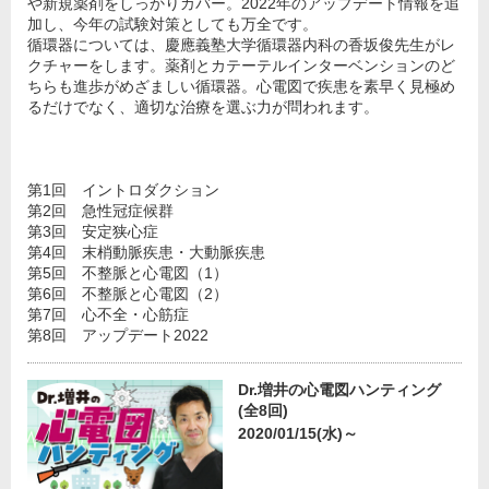
や新規薬剤をしっかりカバー。2022年のアップデート情報を追
加し、今年の試験対策としても万全です。
循環器については、慶應義塾大学循環器内科の香坂俊先生がレ
クチャーをします。薬剤とカテーテルインターベンションのど
ちらも進歩がめざましい循環器。心電図で疾患を素早く見極め
るだけでなく、適切な治療を選ぶ力が問われます。
第1回 イントロダクション
第2回 急性冠症候群
第3回 安定狭心症
第4回 末梢動脈疾患・大動脈疾患
第5回 不整脈と心電図（1）
第6回 不整脈と心電図（2）
第7回 心不全・心筋症
第8回 アップデート2022
Dr.増井の心電図ハンティング
(全8回)
2020/01/15(水)～