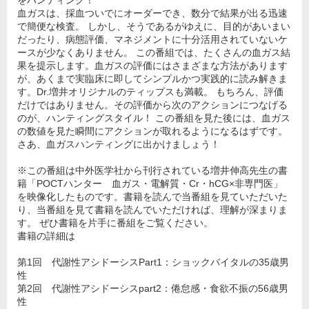
をハンティング！
血ガスは、採血ついでにオーダーでき、数分で結果が出る迅速
で簡便な検査。 しかし、そうであるがゆえに、目的があいまい
だったり、病態評価、マネジメントに十分活用されていないケ
ースが少なくありません。 この番組では、たくさんの血ガス結
果を提示します。血ガスの評価にはさまざまな方法があります
が、あくまで実臨床に即してシンプルかつ実践的に読み解きま
す。Dr.増井オリジナルのティップスも満載。 もちろん、評価
だけではありません。その評価から次のアクションにつなげる
のが、ハンティングスタイル！ この番組を見た後には、血ガス
の数値を見た瞬間にアクションが取れるようになるはずです。
さあ、血ガスハンティングに出かけましょう！
※この番組は中外医学社から刊行されている増井伸高先生の書
籍「POCTハンター 血ガス・電解質・Cr・hCG×非専門医」
を映像化したものです。書籍を読んで当番組を見ていただいた
り、当番組を見て書籍を読んでいただければ、理解が深まりま
す。 ぜひ書籍を片手に番組をご覧ください。
書籍の詳細は
第1回 代謝性アシドーシスPart1：ショックバイタルの35歳男
性
第2回 代謝性アシドーシスpart2：倦怠感・食欲不振の56歳男
性