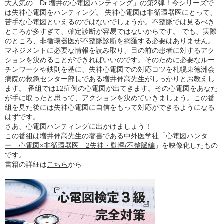
大人気の「Dr.増井の心電図ハンティング」の第2弾！今シリーズで
は失神心電図をハンティング。 失神心電図は非循環器医にとって、
苦手な心電図といえるのではないでしょうか。不整脈では見るべき
ところが多すぎて、確定診断が容易ではないからです。 でも、実際
のところ、非循環器医が不整脈診断を網羅する必要はありません。
マネジメントに必要な情報を読み取り、目の前の患者に対するアク
ションを決めることができればいいのです。そのために必要なルー
チンワークや鉄則を基に、失神心電図での対応コツを札幌東徳洲会
病院の救急センター部長である増井伸高先生がしっかりとお教えし
ます。 番組では12症例の心電図が出てきます。その心電図をあなた
が手に取ったと思って、アクションを決めていきましょう。この番
組を見た後には失神心電図に自信をもって対応ができるようになる
はずです。
さあ、心電図ハンティングに出かけましょう！
この番組は増井伸高先生の著書である中外医学社「
心電図ハンタ
ー 心電図×非循環器医 2失神・動悸/不整脈編
」を映像化したもの
です。
書籍の詳細は
こちら
から