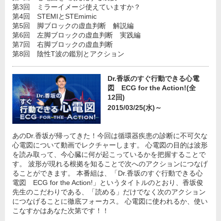
第3回 ミラーイメージ使えていますか？
第4回 STEMIとSTEmimic
第5回 脚ブロックの虚血判断 解説編
第6回 左脚ブロックの虚血判断 実践編
第7回 右脚ブロックの虚血判断
第8回 陰性T波の鑑別とアクション
Dr.香坂のすぐ行動できる心電
図 ECG for the Action!(全
12回)
2015/03/25(水)～
あのDr.香坂が帰ってきた！今回は循環器疾患の診断に不可欠な
心電図について動画でレクチャーします。 心電図の目的は波形
を読み取って、今心臓に何が起こっているかを把握することで
す。 波形が現れる根拠を知ることで次へのアクションにつなげ
ることができます。 本番組は、「Dr.香坂のすぐ行動できる心
電図 ECG for the Action!」というタイトルのとおり、香坂俊
先生のこだわりである、「読める」だけでなく次のアクション
につなげることに徹底フォーカス。 心電図に使われるか、使い
こなすかはあなた次第です！！