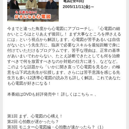
電図(全8回)
2005/11/11(金)～
今までと違った角度から心電図にアプローチし、「心電図の細
かいところはとりあえず後回し！ まず大事なところを押さえる
には」という視点から解説します。心電図が苦手あるいは自信
がないという先生方に、臨床で必要なスキルを最短距離で身に
付けていただけるプログラムです。苦手な理由は、正常の基準
があいまいでわからない、たとえ診断できたとしても何を治療
すべきで何を放置すべきなのか対処の仕方に迷う、などなど。
このような話題から「いかに開き直って心電図を見るか」の極
意を山下武志先生が伝授します。さらには苦手意識を感じる先
生方も多い12誘導心電図の読み方も詳しく解説。これであなた
も心電図が好きになる！
本番組はDVDも好評発売中！ 詳しくはこちら→ 、
第1回 まず、心電図の心構え！
第2回 心拍数が遅かったら？
第3回 モニター心電図編・心拍数が速かったら？（1）