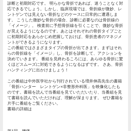
診断と初期対応です。 明らかな骨折であれば、迷うことなく対
応できるでしょう。しかし、臨床現場では、骨折線が微妙、レ
ントゲンでは見えない骨折などのケースに日常的に遭遇しま
す。 こうした微妙な骨折の場合、診断に必要なのは骨折線の
「イメージ」。 検査前に予想骨折線を引くことで、微妙な骨折
が見えるようになるのです。あとはそれぞれの骨折タイプごと
に初期対応をあらかじめ把握しておけば、骨折患者のマネジメ
ントができるようになります。
この番組ではさまざまタイプの骨折が出てきます。まずはそれ
らの骨折線を「イメージ」し、骨折を診断して、アクションを
決めていきます。 番組を見終わるころには、あらゆる骨折に驚
くほどスムーズに対処できるようになるはずです。 さあ、骨折
ハンティングに出かけましょう！
この番組は中外医学社から刊行されている増井伸高先生の書籍
「骨折ハンター レントゲン×非整形外科医」を映像化したも
のです。書籍を読んで当番組を見ていただいたり、当番組を見
て書籍を読んでいただければ、理解が深まります。 ぜひ書籍を
片手に番組をご覧ください。
書籍の詳細は