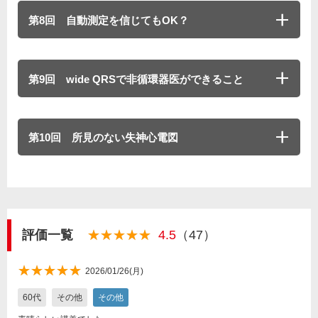
第8回 自動測定を信じてもOK？
第9回 wide QRSで非循環器医ができること
第10回 所見のない失神心電図
評価一覧
★★★★★
★★★★★
4.5
（47）
★★★★★
★★★★★
2026/01/26(月)
60代
その他
その他