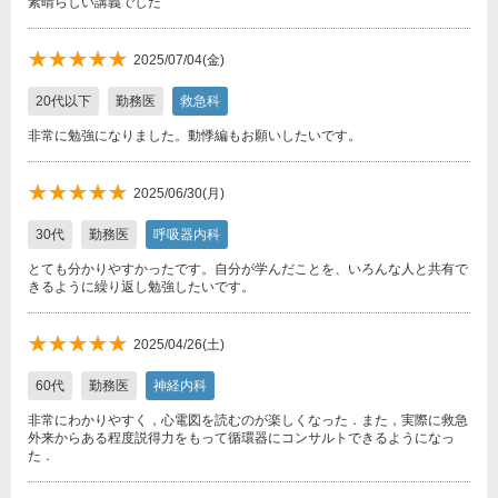
素晴らしい講義でした
★★★★★
★★★★★
2025/07/04(金)
20代以下
勤務医
救急科
非常に勉強になりました。動悸編もお願いしたいです。
★★★★★
★★★★★
2025/06/30(月)
30代
勤務医
呼吸器内科
とても分かりやすかったです。自分が学んだことを、いろんな人と共有で
きるように繰り返し勉強したいです。
★★★★★
★★★★★
2025/04/26(土)
60代
勤務医
神経内科
非常にわかりやすく，心電図を読むのが楽しくなった．また，実際に救急
外来からある程度説得力をもって循環器にコンサルトできるようになっ
た．