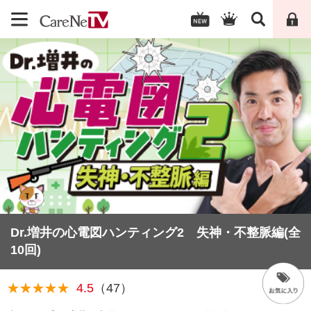
Dr.増井の心電図ハンティング2 失神・不整脈編(全
10回)
★★★★★
★★★★★
4.5
（47）