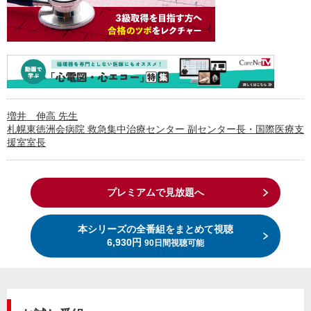
増井 伸高 先生
札幌東徳洲会病院 救急集中治療センター 副センター長・国際医療支
援室室長
プレミアムで見放題へ
本シリーズの全番組をまとめて視聴
6,930円
90日間視聴可能