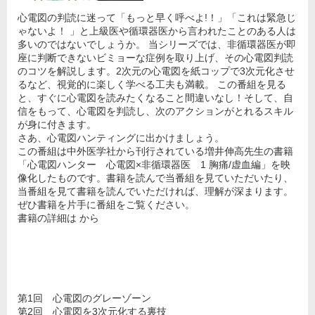
心電図の判読に迷って「もっと早く呼べよ!！」「これは緊急じ
ゃないよ！ 」と上級医や循環器医から言われたことのある人は
多いのではないでしょうか。 当シリーズでは、非循環器医が即
座に判断できないビミョーな症例を取り上げ、その心電図判読
のコツを解説します。2次元の心電図を紙コップで3次元化させ
るなど、視覚的に楽しく学べる工夫も満載。 この番組を見る
と、すぐに心電図を読みたくなること間違いなし！そして、自
信をもって、心電図を判読し、次のアクションがとれるスキル
が身に付きます。
さあ、心電図ハンティングに出かけましょう。
この番組は中外医学社から刊行されている増井伸高先生の書籍
「心電図ハンター 心電図×非循環器医 1 胸痛/虚血編」を映
像化したものです。書籍を読んで当番組を見ていただいたり、
当番組を見て書籍を読んでいただければ、理解が深まります。
ぜひ書籍を片手に番組をご覧ください。
書籍の詳細は から
第1回 心電図のグレーゾーン
第2回 心電図を3次元化する裏技