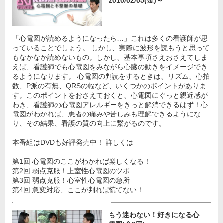
2010/02/05(金)～
「心電図が読めるようになったら…」これは多くの看護師が思
っていることでしょう。 しかし、実際に波形を読もうと思って
もなかなか読めないもの。しかし、基本事項さえおさえてしま
えば、看護師でも心電図をみながら心臓の動きをイメージでき
るようになります。 心電図の判読をするときは、リズム、心拍
数、P派の有無、QRSの幅など、いくつかのポイントがありま
す。このポイントをおさえておくと、心電図にぐっと親近感が
わき、看護師の心電図アレルギーをきっと解消できるはず！心
電図がわかれば、患者の痛みや苦しみも理解できるようにな
り、その結果、看護の質の向上に繋がるのです。
本番組はDVDも好評発売中！ 詳しくは
第1回 心電図のここがわかれば楽しくなる！
第2回 弱点克服！上室性心電図のツボ
第3回 弱点克服！心室性心電図の急所
第4回 急変対応、ここが判れば慌てない！
もう迷わない！好きになる心