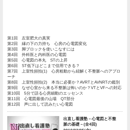
第1回 左室肥大の真実
第2回 縁の下の力持ち 心房の心電図変化
第3回 脚ブロックを使いこなすには
第4回 外科医と内科医の心電図
第5回 心電図の本丸 STの上昇
第6回 ST低下はどこまで信用できる？
第7回 上室性頻拍(1) 心房粗動から紐解く不整脈へのアプロ
ーチ
第8回 上室性頻拍(2) 本当に必要か？AVRTとAVNRTの鑑別
第9回 なぜ心室から来る不整脈は怖いのか？VTとVFへの対応
第10回 5分で語る心房細動のエッセンス
第11回 心電図最後の山場 QT部分
第12回 声に出して読みたい心電図
出直し看護塾－心電図と不整
脈の基礎－(全4回)