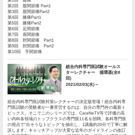
第1回 腰痛
第2回 股関節痛 Part1
第3回 股関節痛Part2
第4回 膝痛Part1
第5回 膝痛Part2
第6回 足関節痛
第7回 肩関節痛
第8回 肘関節痛 Part1
第9回 肘関節痛 Part2
第10回 手関節痛
総合内科専門医試験オールス
ターレクチャー 循環器(全8
回)
2021/02/03(水)～
総合内科専門医試験対策レクチャーの決定版登場！総合内科専
門医試験の受験者が一番苦労するのは、自分の専門外の最新ト
ピックス。そこでこのシリーズでは、CareNeTV等で評価の高
い内科各領域のトップクラスの専門医11名を招聘。各科専門医
の視点で“出そうなトピック”を抽出し、1講義約20分で丁寧に解
説します。キャッチアップが大変な近年のガイドラインの改訂