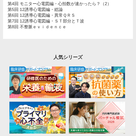
第4回 モニター心電図編・心拍数が速かったら？（2）
第5回 12誘導心電図編・総論
第6回 12誘導心電図編・異常ＱＲＳ
第7回 12誘導心電図編・ＳＴ部分とＴ波
第8回 不整脈ｅｖｉｄｅｎｃｅ
人気シリーズ