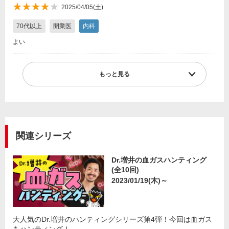
★★★★
★★★★★
2025/04/05(土)
★
70代以上
開業医
内科
よい
もっと見る
関連シリーズ
Dr.増井の血ガスハンティング
(全10回)
2023/01/19(木)～
大人気のDr.増井のハンティングシリーズ第4弾！今回は血ガス