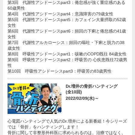
第3回 代謝性アシドーシスpart3：倦怠感が強く重症感のある
60歳男性
第4回 代謝性アシドーシスpart4：意識障害の79歳女性
第5回 代謝性アシドーシスpart5：カフェイン大量摂取の52歳
女性
第6回 代謝性アシドーシスpart6：頻回の下痢と倦怠感の41歳
女性
第7回 代謝性アルカローシス：頻回の嘔吐・下痢と脱力の38
歳女性
第8回 呼吸性アシドーシスpart1：咳嗽のCOPD既往 84歳女性
第9回 呼吸性アシドーシスpart2：呼吸苦の 心疾患既往72歳男
性
第10回 呼吸性アシドーシスpart3：呼吸苦の83歳男性
Dr.増井の骨折ハンティング
(全10回)
2022/02/09(水)～
心電図ハンティングで人気のDr.増井による新番組！今シリーズ
では「骨折」をハンティングします！
骨折に関して非整形外科医に求められるのは、治療ではなく、