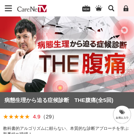
病態生理から迫る症候診断 THE腹痛(全5回)
★★★★★
★★★★★
4.9
（29）
教科書的アルゴリズムに頼らない、本質的な診断アプローチを学ぶ
新番組が登場！