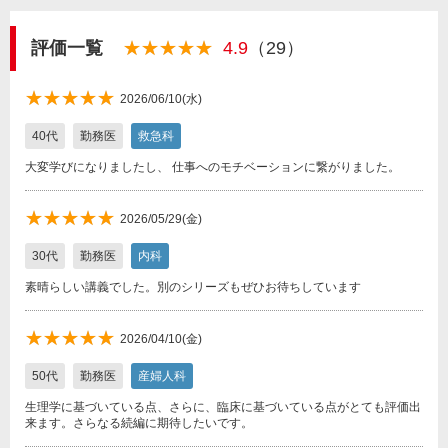
評価一覧
★★★★★
★★★★★
4.9
（29）
★★★★★
★★★★★
2026/06/10(水)
40代
勤務医
救急科
大変学びになりましたし、 仕事へのモチベーションに繋がりました。
★★★★★
★★★★★
2026/05/29(金)
30代
勤務医
内科
素晴らしい講義でした。別のシリーズもぜひお待ちしています
★★★★★
★★★★★
2026/04/10(金)
50代
勤務医
産婦人科
生理学に基づいている点、さらに、臨床に基づいている点がとても評価出
来ます。さらなる続編に期待したいです。