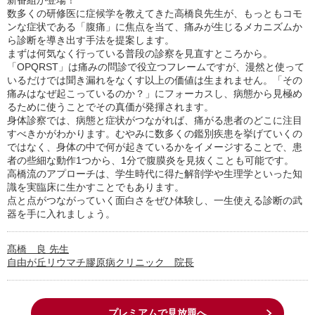
数多くの研修医に症候学を教えてきた高橋良先生が、もっともコモ
ンな症状である「腹痛」に焦点を当て、痛みが生じるメカニズムか
ら診断を導き出す手法を提案します。
まずは何気なく行っている普段の診察を見直すところから。
「OPQRST」は痛みの問診で役立つフレームですが、漫然と使って
いるだけでは聞き漏れをなくす以上の価値は生まれません。「その
痛みはなぜ起こっているのか？」にフォーカスし、病態から見極め
るために使うことでその真価が発揮されます。
身体診察では、病態と症状がつながれば、痛がる患者のどこに注目
すべきかがわかります。むやみに数多くの鑑別疾患を挙げていくの
ではなく、身体の中で何が起きているかをイメージすることで、患
者の些細な動作1つから、1分で腹膜炎を見抜くことも可能です。
高橋流のアプローチは、学生時代に得た解剖学や生理学といった知
識を実臨床に生かすことでもあります。
点と点がつながっていく面白さをぜひ体験し、一生使える診断の武
器を手に入れましょう。
髙橋 良 先生
自由が丘リウマチ膠原病クリニック 院長
プレミアムで見放題へ