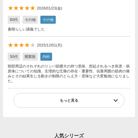
★★★★★
★★★★★
2026/01/23(金)
60代
その他
その他
素晴らしい講義でした
★★★★
★★★★★
2025/12/01(月)
★
50代
開業医
内科
頸部周辺のそれぞれのリンパ節腫大の持つ意味、想起されるべき疾患・病
原体についての知識、生理的な圧痛の存在・重要性、虫垂周囲の筋肉の痛
みとその結果生じる動きの制限のとらえ方・意味など大変勉強になりまし
た。
もっと見る
人気シリーズ