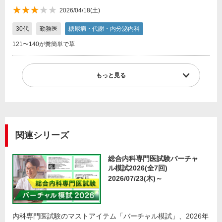
★★★
★★★★★
2026/04/18(土)
★★
30代
勤務医
糖尿病・代謝・内分泌内科
121〜140が糞簡単で草
もっと見る
関連シリーズ
総合内科専門医試験バーチャ
ル模試2026(全7回)
2026/07/23(木)～
内科専門医試験のマストアイテム「バーチャル模試」、2026年