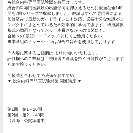
も総合内科専門医試験版をお届けします。
総合内科専門医試験の出題傾向を押さえるために最適な全140
問を7回シリーズで収録しました。解説はすべて専門医による
監修済みで最新のガイドラインにも対応。必要十分な知識がコ
ンパクトにまとめているため効率的に学習できます。模擬試験
形式の動画となっており、本番さながらの演習にも。
合格への“最短ロードマップ”としてご活用ください。
※本番組のナレーションはAI合成音声を使用しております
※内容に関するご指摘は よりお願いいたします。
評価欄へのご投稿は、視聴者の混乱を招く可能性がございます
ためお控えください。
＼模試と合わせての受講がおすすめ／
▼ 総合内科専門医試験対策 関連講座 ▼
第1回 第1～20問
第2回 第21～40問
（以降、公開準備中）