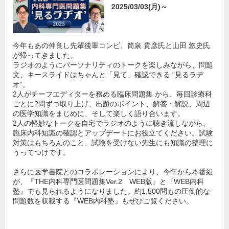
2025/03/03(月)～
今年もあの仲良し先輩後輩コンビ、筒泉 貴彦氏と山田 悠史氏
が帰ってきました。
ラジオのようにパーソナリティのトークを楽しみながら、問題
文、キースライドはちゃんと「見て」確認できる “見るラヂ
オ”。
2人がチーフエディターを務める臨床問題集 から、毎回診療科
ごとに2問ずつ取り上げ、出題のポイント、解答・解説、周辺
の医学知識をまじめに、そして楽しく語り合います。
2人の軽妙なトークを自宅でラジオのように聴き流しながら、
臨床内科知識の確認とアップデートにお役立てください。試験
対策はもちろんのこと、試験を受けない先生にも知識の整理に
うってつけです。
さらに医学書院とのコラボレーションにより、今年から本番組
が、『THE内科専門医問題集Ver.2 WEB版』と『WEB内科
塾』でも見られるようになりました。約1,500問もの圧倒的な
問題数を収載する『WEB内科塾』もぜひご覧ください。