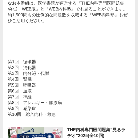
なお本番組は、医学書院が運営する『THE内科専門医問題集
Ver.2 WEB版』と『WEB内科塾』でも見ることができます。
約1,500問もの圧倒的な問題数を収載する『WEB内科塾』もぜ
ひご活用ください。
第1回 循環器
第2回 消化器
第3回 内分泌・代謝
第4回 腎臓
第5回 呼吸器
第6回 血液
第7回 神経
第8回 アレルギー・膠原病
第9回 感染症
第10回 総合内科・救急
THE内科専門医問題集“見るラ
ヂオ”2025(全10回)