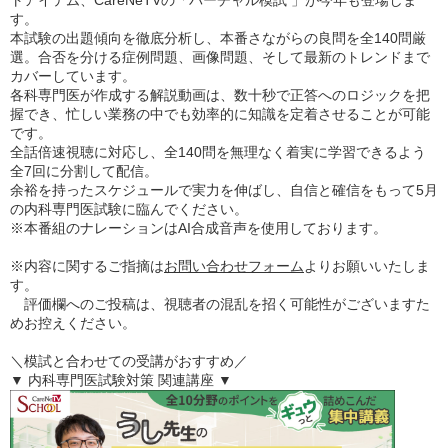
す。
本試験の出題傾向を徹底分析し、本番さながらの良問を全140問厳
選。合否を分ける症例問題、画像問題、そして最新のトレンドまで
カバーしています。
各科専門医が作成する解説動画は、数十秒で正答へのロジックを把
握でき、忙しい業務の中でも効率的に知識を定着させることが可能
です。
全話倍速視聴に対応し、全140問を無理なく着実に学習できるよう
全7回に分割して配信。
余裕を持ったスケジュールで実力を伸ばし、自信と確信をもって5月
の内科専門医試験に臨んでください。
※本番組のナレーションはAI合成音声を使用しております。
※内容に関するご指摘は
お問い合わせフォーム
よりお願いいたしま
す。
評価欄へのご投稿は、視聴者の混乱を招く可能性がございますた
めお控えください。
＼模試と合わせての受講がおすすめ／
▼ 内科専門医試験対策 関連講座 ▼