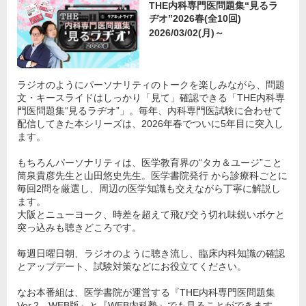
THE内科専門医問題集“見るラ
ヂオ”2026春(全10回)
2026/03/02(月)～
ラジオのようにパーソナリティのトークを楽しみながら、問題
文・キースライドはしっかり「見て」確認できる「THE内科専
門医問題集“見るラヂオ”」。毎年、内科専門医試験に合わせて
配信してきた本シリーズは、2026年春でついに5年目に突入し
ます。
もちろんパーソナリティは、医学教育界の“タカ＆ユージ”こと
筒泉貴彦先生と山田悠史先生。医学書院発行 から診療科ごとに
毎回2問を厳選し、周辺の医学知識も交えながら丁寧に解説し
ます。
大阪とニューヨーク、時差を超えて飛び交う切れ味鋭いボケと
突っ込みも聴きどころです。
毎週日曜日朝、ラジオのように聴き流し、臨床内科知識の確認
とアップデート、試験対策などにお役立てください。
なお本番組は、医学書院が運営する『THE内科専門医問題集
Ver.2 WEB版』と『WEB内科塾』でも見ることができます。