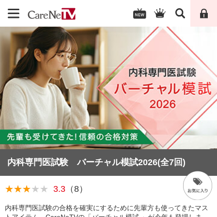
内科専門医試験 バーチャル模試2026(全7回)
★★★
★★★★★
3.3
（8）
★★
内科専門医試験の合格を確実にするために先輩方も使ってきたマス
トアイテム、CareNeTVの「バーチャル模試 」が今年も登場しま