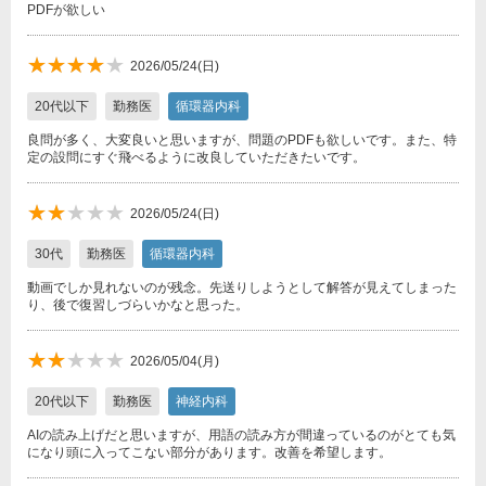
PDFが欲しい
★
★
★★★★
★★★★★
2026/05/24(日)
★
20代以下
勤務医
循環器内科
良問が多く、大変良いと思いますが、問題のPDFも欲しいです。また、特
定の設問にすぐ飛べるように改良していただきたいです。
★★
★★★★★
2026/05/24(日)
★★
30代
勤務医
循環器内科
★
動画でしか見れないのが残念。先送りしようとして解答が見えてしまった
り、後で復習しづらいかなと思った。
★★
★★★★★
2026/05/04(月)
★★
20代以下
勤務医
神経内科
★
AIの読み上げだと思いますが、用語の読み方が間違っているのがとても気
になり頭に入ってこない部分があります。改善を希望します。