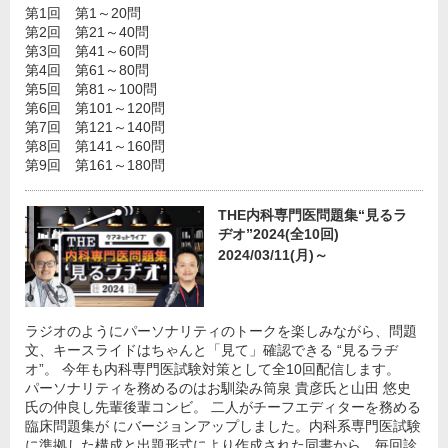
第1回 第1～20問
第2回 第21～40問
第3回 第41～60問
第4回 第61～80問
第5回 第81～100問
第6回 第101～120問
第7回 第121～140問
第8回 第141～160問
第9回 第161～180問
THE内科専門医問題集“見るラ
ヂオ”2024(全10回)
2024/03/11(月)～
ラジオのようにパーソナリティのトークを楽しみながら、問題
文、キースライドはちゃんと「見て」確認できる “見るラヂ
オ”。 今年も内科専門医試験対策として全10回配信します。
パーソナリティを務めるのはお馴染み筒泉 貴彦氏と山田 悠史
氏の仲良し先輩後輩コンビ。 二人がチーフエディターを務める
臨床問題集が にバージョンアップしました。内科系専門医試験
に準拠した構成と出題形式により作成された同書から、毎回診