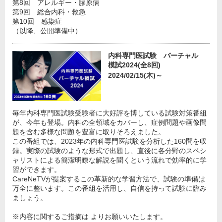
第8回 アレルギー・膠原病
第9回 総合内科・救急
第10回 感染症
（以降、公開準備中）
内科専門医試験 バーチャル
模試2024(全8回)
2024/02/15(木)～
毎年内科専門医試験受験者に大好評を博している試験対策番組
が、今年も登場。内科の全領域をカバーし、症例問題や画像問
題を含む多様な問題を豊富に取りそろえました。
この番組では、2023年の内科専門医試験を分析した160問を収
録。実際の試験のような形式で出題し、直後に各分野のスペシ
ャリストによる簡潔明瞭な解説を聞くという流れで効率的に学
習ができます。
CareNeTVが提案するこの革新的な学習方法で、試験の準備は
万全に整います。この番組を活用し、自信を持って試験に臨み
ましょう。
※内容に関するご指摘は よりお願いいたします。