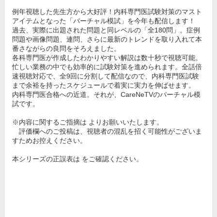
例年視聴した先生方から大好評！内科専門医試験対策のマスト
アイテムとなった「バーチャル模試」を今年も配信します！
過去、実際に出題された問題と同レベルの「全180問」。症例
問題や画像問題、連問、さらに最新のトレンドを取り入れて本
番さながらの良問をそろえました。
各科専門医が作成したわかりやすい解説は数十秒で視聴可能。
忙しい業務の中でも効率的に試験対策を進められます。全話倍
速視聴対応で、全9回に分割して配信なので、内科専門医試験
まで余裕を持ったスケジュールで着実に実力を伸ばせます。
内科専門医合格への近道。それが、CareNeTVのバーチャル模
試です。
※内容に関するご指摘は よりお願いいたします。
評価欄へのご投稿は、視聴者の混乱を招く可能性がございま
すためお控えください。
本シリーズの正誤表は をご確認ください。