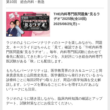
第10回 総合内科・救急
THE内科専門医問題集“見るラ
ヂオ”2025秋(全10回)
2025/08/25(月)～
ラジオのようにパーソナリティのトークを楽しみながら、問題
文、キースライドはちゃんと「見て」確認できる「THE内科専
門医問題集“見るラヂオ”」。毎年、内科専門医試験に合わせて
春先に配信してきた本シリーズを、大好評につき総合内科専門
医試験がある「秋」にも配信します。
もちろんパーソナリティは、医学教育界のタカ＆ユージこと筒
泉貴彦先生と山田悠史先生。医学書院から発行されている から
診療科ごとに毎回2問ずつ取り上げ、周辺の医学知識を交え解
説します。シリーズを重ねるごとにキレを増す2人の“あぶな
い”トークにも注目。
ラジオのように聴き流しながら、臨床内科知識の確認とアップ
デート、試験対策などにお役立てください。