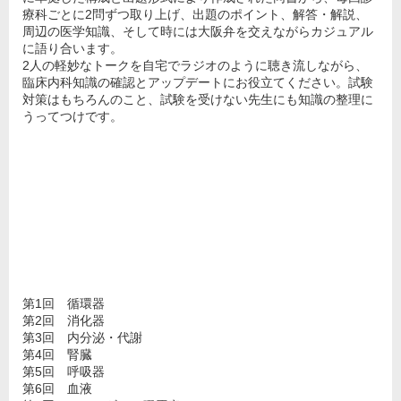
療科ごとに2問ずつ取り上げ、出題のポイント、解答・解説、
周辺の医学知識、そして時には大阪弁を交えながらカジュアル
に語り合います。
2人の軽妙なトークを自宅でラジオのように聴き流しながら、
臨床内科知識の確認とアップデートにお役立てください。試験
対策はもちろんのこと、試験を受けない先生にも知識の整理に
うってつけです。
第1回 循環器
第2回 消化器
第3回 内分泌・代謝
第4回 腎臓
第5回 呼吸器
第6回 血液