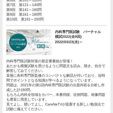
第6回 第101～120問
第7回 第121～140問
第8回 第141～160問
第9回 第161～180問
第10回 第181～200問
内科専門医試験 バーチャル
模試2022(全9回)
2022/03/23(水)～
内科専門医試験対策の新定番番組が登場！
あたかも模擬試験を受けるように問題文を読み、聴き、自分で
解答してみてください。
直後に各科専門医監修のコンパクトな解説が付いており、短時
間でポイントとなる知識が学べるようになっています。
問題は、2021年の第1回内科専門医試験の出題内容を分析し作
成した計180問。
もちろん内科全領域をカバー。本番同様、症例問題、画像問題
も豊富に用意しています。
見てよし、聴いてよし。CareNeTVが提案する新しい勉強法で
試験に備えてください。