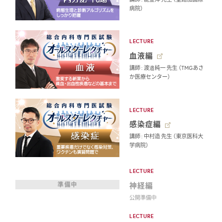
病院）
LECTURE
血液編
講師 : 渡邉純一 先生 （TMGあさ
か医療センター）
LECTURE
感染症編
講師 : 中村造 先生 （東京医科大
学病院）
LECTURE
神経編
準備中
公開準備中
LECTURE