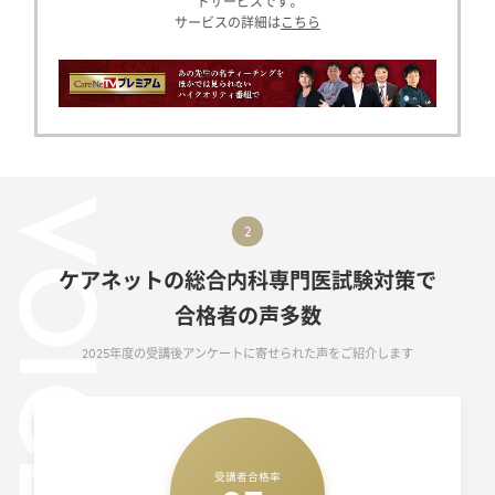
ドサービスです。
サービスの詳細は
こちら
VOICE
2
ケアネットの総合内科専門医試験対策で
合格者の声多数
2025年度の受講後アンケートに寄せられた声をご紹介します
受講者合格率