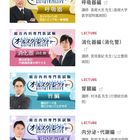
呼吸器編
講師 : 長尾大志 先生（島根大学
医学部附属病院）
LECTURE
消化器編（消化管）
講師 : 宮垣亜紀 先生（公立豊岡
病院）
LECTURE
腎臓編
講師 : 村澤昌 先生（行徳総合病
院）
LECTURE
内分泌・代謝編
講師 : 能登洋 先生 （聖路加国際