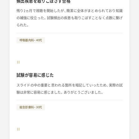
頻出疾患を取りこぼさず合格
残り2ヵ月で視聴を開始したが、簡潔に全体がまとめられており知識
の補強に役立った。試験頻出の疾患も取りこぼすことなく点数に繋げ
られた。
呼吸器内科・40代
“
試験が容易に感じた
スライドの中の重要と思われる箇所を暗記していったため、実際の試
験は非常に容易に感じました。ありがとうございました。
総合診療科・30代
“