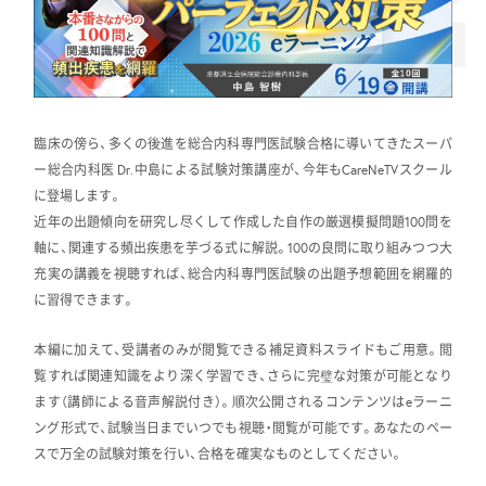
臨床の傍ら、多くの後進を総合内科専門医試験合格に導いてきたスーパ
ー総合内科医 Dr.中島による試験対策講座が、今年もCareNeTVスクール
に登場します。
近年の出題傾向を研究し尽くして作成した自作の厳選模擬問題100問を
軸に、関連する頻出疾患を芋づる式に解説。100の良問に取り組みつつ大
充実の講義を視聴すれば、総合内科専門医試験の出題予想範囲を網羅的
に習得できます。
本編に加えて、受講者のみが閲覧できる補足資料スライドもご用意。閲
覧すれば関連知識をより深く学習でき、さらに完璧な対策が可能となり
ます（講師による音声解説付き）。順次公開されるコンテンツはeラーニ
ング形式で、試験当日までいつでも視聴・閲覧が可能です。あなたのペー
スで万全の試験対策を行い、合格を確実なものとしてください。