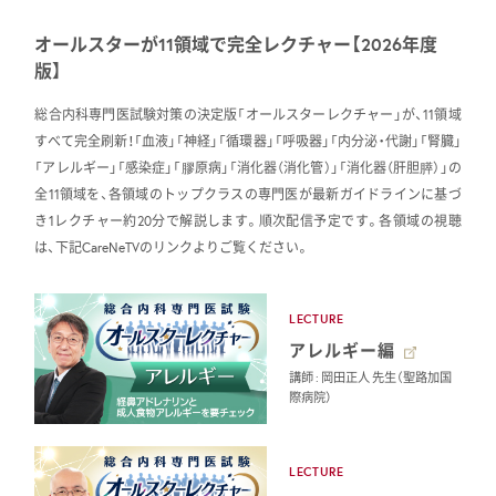
オールスターが11領域で完全レクチャー【2026年度
版】
総合内科専門医試験対策の決定版「オールスターレクチャー」が、11領域
すべて完全刷新！「血液」「神経」「循環器」「呼吸器」「内分泌・代謝」「腎臓」
「アレルギー」「感染症」「膠原病」「消化器（消化管）」「消化器（肝胆膵）」の
全11領域を、各領域のトップクラスの専門医が最新ガイドラインに基づ
き1レクチャー約20分で解説します。順次配信予定です。各領域の視聴
は、下記CareNeTVのリンクよりご覧ください。
LECTURE
アレルギー編
講師 : 岡田正人 先生（聖路加国
際病院）
LECTURE