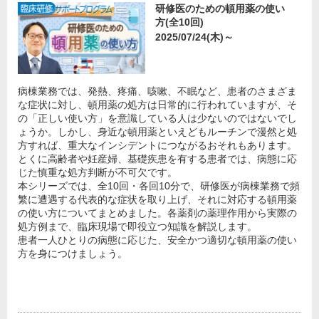
研修医のための頓用薬の使い
方(全10回)
2025/07/24(木)～
病棟業務では、発熱、疼痛、咳嗽、不眠など、患者のさまざま
な症状に対し、頓用薬の処方は日常的に行われていますが、そ
の「正しい使い方」を意識している人は少ないのではないでし
ょうか。しかし、身近な頓用薬といえどもルーチンで漫然と処
方すれば、重大なインシデントにつながるおそれもあります。
とくに高齢者や妊産婦、基礎疾患を有する患者では、病態に応
じた慎重な処方判断が不可欠です。
本シリーズでは、全10回・各回10分で、研修医が病棟業務で頻
繁に遭遇する代表的な症状を取り上げ、それに対応する頓用薬
の使い方についてまとめました。各薬剤の薬理作用から実際の
処方例まで、臨床現場で即役立つ知識を解説します。
患者一人ひとりの病態に応じた、安全かつ適切な頓用薬の使い
方を身につけましょう。