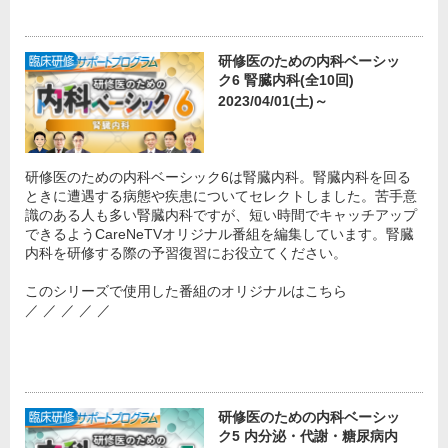
研修医のための内科ベーシッ
ク6 腎臓内科(全10回)
2023/04/01(土)～
研修医のための内科ベーシック6は腎臓内科。腎臓内科を回る
ときに遭遇する病態や疾患についてセレクトしました。苦手意
識のある人も多い腎臓内科ですが、短い時間でキャッチアップ
できるようCareNeTVオリジナル番組を編集しています。腎臓
内科を研修する際の予習復習にお役立てください。
このシリーズで使用した番組のオリジナルはこちら
／ ／ ／ ／ ／
研修医のための内科ベーシッ
ク5 内分泌・代謝・糖尿病内