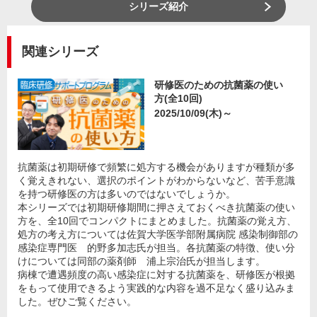
シリーズ紹介
関連シリーズ
研修医のための抗菌薬の使い
方(全10回)
2025/10/09(木)～
抗菌薬は初期研修で頻繁に処方する機会がありますが種類が多
く覚えきれない、選択のポイントがわからないなど、苦手意識
を持つ研修医の方は多いのではないでしょうか。
本シリーズでは初期研修期間に押さえておくべき抗菌薬の使い
方を、全10回でコンパクトにまとめました。抗菌薬の覚え方、
処方の考え方については佐賀大学医学部附属病院 感染制御部の
感染症専門医 的野多加志氏が担当。各抗菌薬の特徴、使い分
けについては同部の薬剤師 浦上宗治氏が担当します。
病棟で遭遇頻度の高い感染症に対する抗菌薬を、研修医が根拠
をもって使用できるよう実践的な内容を過不足なく盛り込みま
した。ぜひご覧ください。