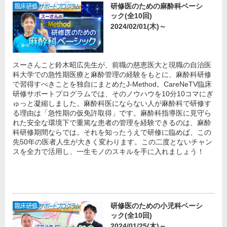
研修医のための麻酔科ベーシ
ック(全10回)
2024/02/01(木)～
スーさんこと鈴木昭広先生が、前職の慈恵医大と現職の自治医
科大学での急性期医療と麻酔管理の経験をもとに、麻酔科研修
で習得すべきことを独自にまとめたJ-Method。CareNeTV臨床
研修サポートプログラムでは、そのノウハウを10分10コマにぎ
ゅっと凝縮しました。麻酔科医にならない人が麻酔科で研修す
る理由は「急性期の仮免許取得」です。麻酔科指導医に見守ら
れた安全な環境下で重篤な患者の管理を経験できるのは、麻酔
科研修期間ならでは。それを知ったうえで研修に臨めば、この
先50年の医者人生が大きく変わります。この二度とないチャン
スを全力で活用し、一生モノのスキルを手に入れましょう！
研修医のための小児科ベーシ
ック(全10回)
2024/01/25(木)～