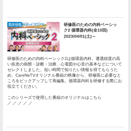
研修医のための内科ベーシッ
ク2 循環器内科(全10回)
2023/04/01(土)～
研修医のための内科ベーシック2は循環器内科。遭遇頻度の高
い疾患の病態・診断・治療、心電図や心音の基本などについて
セレクトしました。短い時間で知りたい情報を得てもらうた
め、CareNeTVオリジナル番組の映像から、研修医に必要なと
ころをピックアップして再編集。循環器内科を研修する際にお
役立てください。
このシリーズで使用した番組のオリジナルはこちら
／ ／ ／ ／ ／