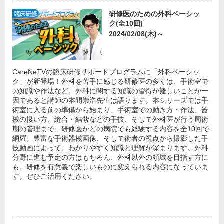
研修医のための外科ベーシッ
ク(全10回)
2024/02/08(木)～
CareNeTVの臨床研修サポートプログラムに「外科ベーシッ
ク」が新登場！外科を苦手に感じる研修医の多くは、手術室で
の知識や作法など、外科に関する知識の習得が難しいことが一
因であると講師の本間崇浩先生は語ります。本シリーズでは手
術室に入る前の準備から始まり、手術室での動き方・作法、器
械の扱い方、縫合・結紮などの手技、そして外科医が行う周術
期の管理まで、研修医がどの病院でも経験する内容を全10回で
網羅。豊富な手術器械画像、そして術者の視点から撮影した手
技動画によって、わかりやすく知識と理解が深まります。外科
分野に進む予定の方はもちろん、外科以外の領域を目指す方に
も、研修を有意義で楽しいものに変えられる内容になっていま
す。ぜひご活用ください。