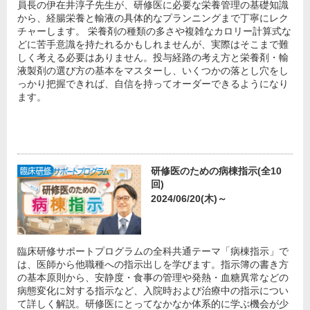
員長の伊在井淳子先生が、研修医に必要な栄養管理の基礎知識
から、経腸栄養と輸液の具体的なプランニングまで丁寧にレク
チャーします。 栄養剤の種類の多さや複雑なカロリー計算式な
どに苦手意識を持たれるかもしれませんが、実際はそこまで難
しく考える必要はありません。投与経路の考え方と栄養剤・輸
液製剤の選び方の基本をマスターし、いくつかの落とし穴をし
っかり把握できれば、自信を持ってオーダーできるようになり
ます。
研修医のための病棟指示(全10
回)
2024/06/20(木)～
臨床研修サポートプログラムの全科共通テーマ「病棟指示」で
は、医師から他職種への指示出しを学びます。指示簿の書き方
の基本原則から、安静度・食事の管理や発熱・血糖異常などの
病態変化に対する指示など、入院時および治療中の指示につい
て詳しく解説。研修医にとってなかなか体系的に学ぶ機会が少