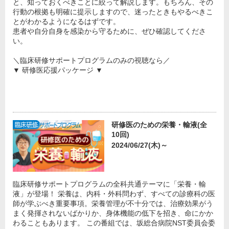
と、知っておくべきことに絞って解説します。もちろん、その
行動の根拠も明確に提示しますので、迷ったときもやるべきこ
とがわかるようになるはずです。
患者や自分自身を感染から守るために、ぜひ確認してくださ
い。
＼臨床研修サポートプログラムのみの視聴なら／
▼ 研修医応援パッケージ ▼
研修医のための栄養・輸液(全
10回)
2024/06/27(木)～
臨床研修サポートプログラムの全科共通テーマに「栄養・輸
液」が登場！ 栄養は、内科・外科問わず、すべての診療科の医
師が学ぶべき重要事項。栄養管理が不十分では、治療効果がう
まく発揮されないばかりか、身体機能の低下を招き、命にかか
わることもあります。 この番組では、坂総合病院NST委員会委