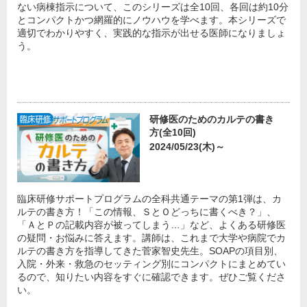
ない病棟指示について、このシリーズは全10回、各回は約10分
とコンパクトかつ網羅的にノウハウを学べます。本シリーズで
適切でわかりやすく、実践的な指示が出せる医師になりましょ
う。
研修医のためのカルテの書き
方(全10回)
2024/05/23(木)～
臨床研修サポートプログラムの全科共通テーマの第1弾は、カ
ルテの書き方！「この情報、ＳとＯどっちに書くべき？」、
「ＡとＰの記載内容が被ってしまう…」など、よくある研修医
の疑問・お悩みに答えます。講師は、これまで大学や病院でカ
ルテの書き方を指導してきた菅家智史先生。SOAPの項目別、
入院・外来・救急のセッティング別にコンパクトにまとめてい
るので、知りたい内容をすぐに確認できます。ぜひご覧くださ
い。