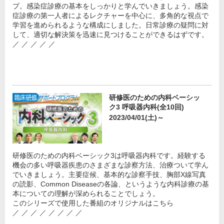
プ。感染症診療の基本をしっかりと学んでいきましょう。感染
症診療の第一人者によるレクチャーを中心に、多角的な視点で
学習を進められるような構成にしました。日常診療の疑問に対
して、適切な解決策を迅速に見つけることができるはずです。
／ ／ ／ ／ ／
研修医のための内科ベーシッ
ク3 呼吸器内科(全10回)
2023/04/01(土)～
研修医のための内科ベーシック3は呼吸器内科です。経験する
機会の多い呼吸器疾患のさまざまな診察方法、治療ついて学ん
でいきましょう。主要症候、基本的な診察手技、胸部X線写真
の読影、Common Diseaseの各論、というような内科診療の基
本についての理解が深められることでしょう。
このシリーズで使用した番組のオリジナルはこちら
／ ／ ／ ／ ／ ／ ／ ／