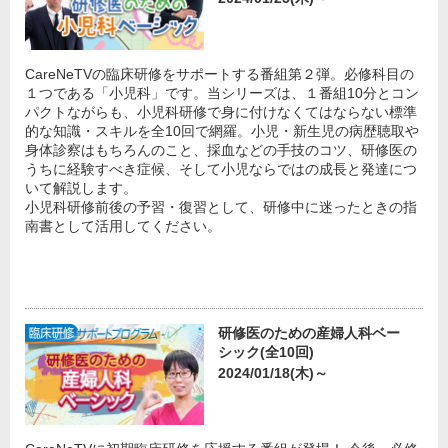
CareNeTVの臨床研修をサポートする番組第２弾。必修科目の
１つである「小児科」です。当シリーズは、１番組10分とコン
パクトながらも、小児科研修で身に付けなくてはならない標準
的な知識・スキルを全10回で網羅。小児・新生児の病歴聴取や
身体診察はもちろんのこと、採血などの手技のコツ、研修医の
うちに経験すべき症候、そして小児ならではの成長と発達につ
いて解説します。
小児科研修前後の予習・復習として、研修中に迷ったときの指
南書として活用してください。
研修医のための産婦人科ベー
シック(全10回)
2024/01/18(木)～