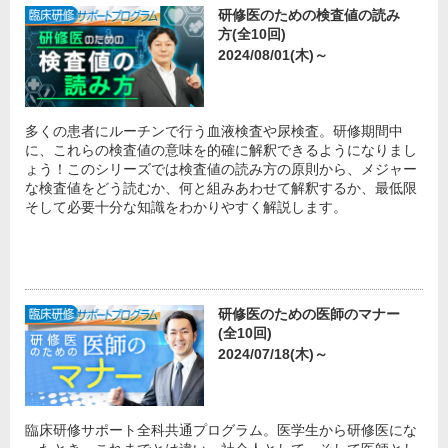
研修医のための検査値の読み
方(全10回)
2024/08/01(木)～
多くの患者にルーチンで行う血液検査や尿検査。研修期間中
に、これらの検査値の意味を的確に解釈できるようになりまし
ょう！このシリーズでは検査値の読み方の原則から、メジャー
な検査値をどう読むか、何と組みあわせて解釈するか、最低限
そして必要十分な知識をわかりやすく解説します。
研修医のための医師のマナー
(全10回)
2024/07/18(木)～
臨床研修サポート全科共通プログラム。医学生から研修医にな