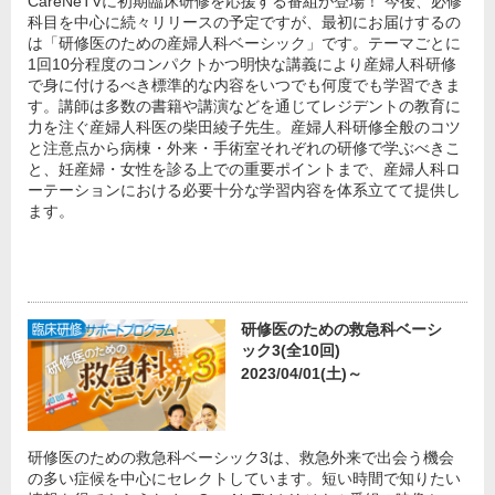
CareNeTVに初期臨床研修を応援する番組が登場！ 今後、必修
科目を中心に続々リリースの予定ですが、最初にお届けするの
は「研修医のための産婦人科ベーシック」です。テーマごとに
1回10分程度のコンパクトかつ明快な講義により産婦人科研修
で身に付けるべき標準的な内容をいつでも何度でも学習できま
す。講師は多数の書籍や講演などを通じてレジデントの教育に
力を注ぐ産婦人科医の柴田綾子先生。産婦人科研修全般のコツ
と注意点から病棟・外来・手術室それぞれの研修で学ぶべきこ
と、妊産婦・女性を診る上での重要ポイントまで、産婦人科ロ
ーテーションにおける必要十分な学習内容を体系立てて提供し
ます。
研修医のための救急科ベーシ
ック3(全10回)
2023/04/01(土)～
研修医のための救急科ベーシック3は、救急外来で出会う機会
の多い症候を中心にセレクトしています。短い時間で知りたい