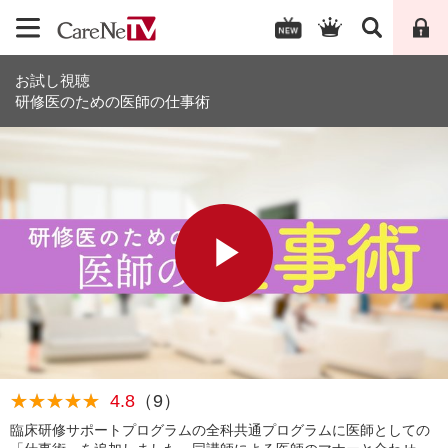
お試し視聴
研修医のための医師の仕事術
P
l
★★★★★
★★★★★
4.8
（9）
臨床研修サポートプログラムの全科共通プログラムに医師としての