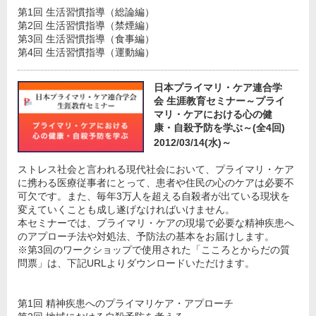
第1回 生活習慣指導（総論編）
第2回 生活習慣指導（禁煙編）
第3回 生活習慣指導（食事編）
第4回 生活習慣指導（運動編）
日本プライマリ・ケア連合学
会 生涯教育セミナー～プライ
マリ・ケアにおける心の健
康・自殺予防を学ぶ～(全4回)
2012/03/14(水)～
ストレス社会と言われる現代社会において、プライマリ・ケア
に携わる医療従事者にとって、患者や住民の心のケアは必要不
可欠です。また、毎年3万人を超える自殺者が出ている現状を
変えていくことも成し遂げなければいけません。
本セミナーでは、プライマリ・ケアの現場で必要な精神疾患へ
のアプローチ法や対処法、予防法の基本をお届けします。
※第3回のワークショップで使用された「こころとからだの質
問票」は、下記URLよりダウンロードいただけます。
第1回 精神疾患へのプライマリケア・アプローチ