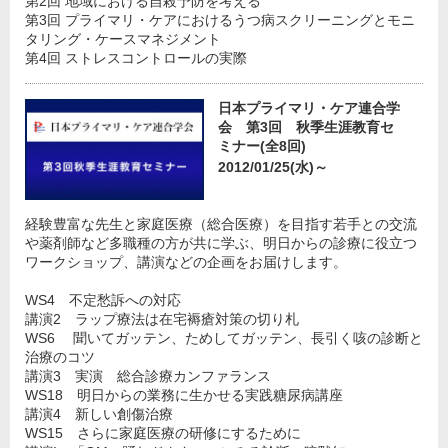
第2回 地域における自殺予防を考える
第3回 プライマリ・ケアにおけるうつ病スクリーニングとモニ
タリング・ケースマネジメント
第4回 ストレスコントロールの実際
日本プライマリ・ケア連合学
会 第3回 秋季生涯教育セ
ミナー(全8回)
2012/01/25(水)～
経験豊富な先生と家庭医療（総合医療）を目指す若手との交流
や薬剤師など多職種の方が共に学ぶ、明日からの診療に役立つ
ワークショップ、講演などの企画をお届けします。
WS4 不定愁訴への対応
講演2 ラップ療法は在宅褥瘡対策の切り札
WS6 聞いてガッテン、ためしてガッテン、長引く咳の診断と
治療のコツ
講演3 実演 総合診療カンファランス
WS18 明日からの業務に生かせる実践糖尿病講座
講演4 新しい創傷治療
WS15 さらに家庭医療の研修にするために