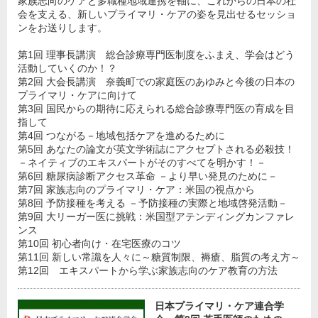
家族志向のケアと多職種地域連携を軸に、これからの日本の社
会を支える、新しいプライマリ・ケアの姿を見出せるセッショ
ンをお送りします。
第1回 理事長講演 総合診療専門医制度をふまえ、学会はどう
活動していくのか！？
第2回 大会長講演 奈義町での家庭医のあゆみと今後の日本の
プライマリ・ケアに向けて
第3回 国民からの期待に応えられる総合診療専門医の育成を目
指して
第4回 つながる－地域包括ケアを進めるために
第5回 あなたの論文が英文学術誌にアクセプトされる必殺技！
－ネイティブのエキスパートがそのすべてを明かす！－
第6回 糖尿病診断アクセス革命 －より早い発見のために－
第7回 家族志向のプライマリ・ケア：米国の視点から
第8回 予防接種を考える －予防接種の実際と地域啓発活動－
第9回 大リーガー医に挑戦：米国型アテンディングカンファレ
ンス
第10回 初心者向け・在宅医療のコツ
第11回 新しい常識を人々に～糖質制限、褥瘡、脂質の考え方～
第12回 エキスパートから学ぶ家族志向のケア教育の方法
日本プライマリ・ケア連合学