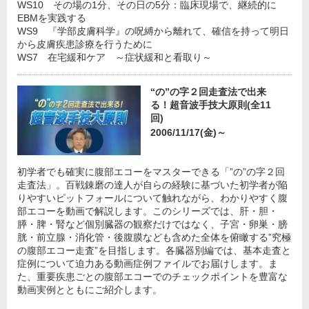
WS10 その場の1分、その日の5分：臨床現場で、継続的に
EBMを実践する
WS9 『学部皮膚科学』の呪縛から離れて、確信を持って明日
から皮膚疾患診療を行うために
WS7 在宅緩和ケア ～症状緩和と看取り～
“の”の字２回走査法で出来
る！超音波手技大原則(全11
回)
2006/11/17(金)～
初学者でも確実に腹部エコーをマスターできる「”の”の字２回
走査法」。百戦錬磨の達人が自らの経験に基づいた初学者が陥
りやすいピットフォールについて触れながら、わかりやすく腹
部エコーを動画で解説します。このシリーズでは、肝・胆・
膵・脾・腎など個別臓器の観察だけではなく、子宮・卵巣・膀
胱・前立腺・消化管・後腹膜なども含めた全体を俯瞰する”究極
の腹部エコー走査”を目指します。各臓器別編では、基本走査と
症例について迫力ある動画症例ファイルでお届けします。ま
た、重要疾患ごとの腹部エコーでのチェックポイントを豊富な
動画実例とともにご紹介します。