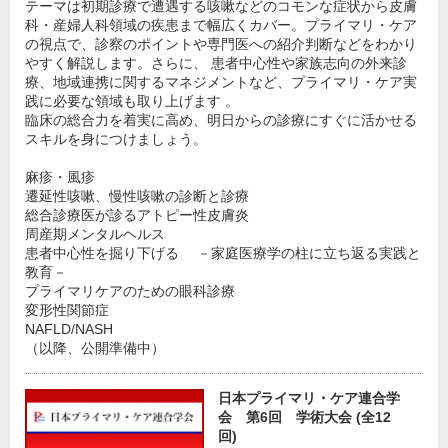
テーマは初期診療で遭遇する咳嗽などのコモンな症状から皮膚
科・産婦人科領域の疾患まで幅広くカバー。プライマリ・ケア
の視点で、診察のポイントや専門医への紹介判断などをわかり
やすく解説します。さらに、 患者中心性や家族志向の外来診
療、地域連携に関するマネジメントなど、プライマリ・ケア実
践に必要な領域も取り上げます 。
臨床の総合力を着実に高め、明日からの診療にすぐに活かせる
スキルを身につけましょう。
麻疹・風疹
遷延性咳嗽、慢性咳嗽の診断と診療
総合診療医が診るアトピー性皮膚炎
周産期メンタルヘルス
患者中心性を掘り下げる －家庭医療学の柱に立ち返る実践と
教育－
プライマリケアのための眼科診療
変形性関節症
NAFLD/NASH
（以降、公開準備中）
日本プライマリ・ケア連合学
会 第6回 学術大会 (全12
回)