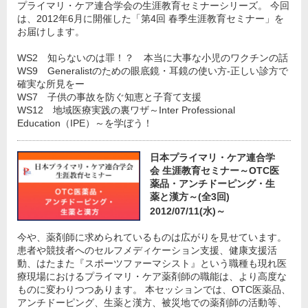
プライマリ・ケア連合学会の生涯教育セミナーシリーズ。 今回
は、2012年6月に開催した「第4回 春季生涯教育セミナー」を
お届けします。
WS2 知らないのは罪！？ 本当に大事な小児のワクチンの話
WS9 Generalistのための眼底鏡・耳鏡の使い方-正しい診方で
確実な所見をー
WS7 子供の事故を防ぐ知恵と子育て支援
WS12 地域医療実践の裏ワザ～Inter Professional
Education（IPE）～を学ぼう！
日本プライマリ・ケア連合学
会 生涯教育セミナー～OTC医
薬品・アンチドーピング・生
薬と漢方～(全3回)
2012/07/11(水)～
今や、薬剤師に求められているものは広がりを見せています。
患者や競技者へのセルフメディケーション支援、健康支援活
動、はたまた『スポーツファーマシスト』という職種も現れ医
療現場におけるプライマリ・ケア薬剤師の職能は、より高度な
ものに変わりつつあります。 本セッションでは、OTC医薬品、
アンチドーピング、生薬と漢方、被災地での薬剤師の活動等、