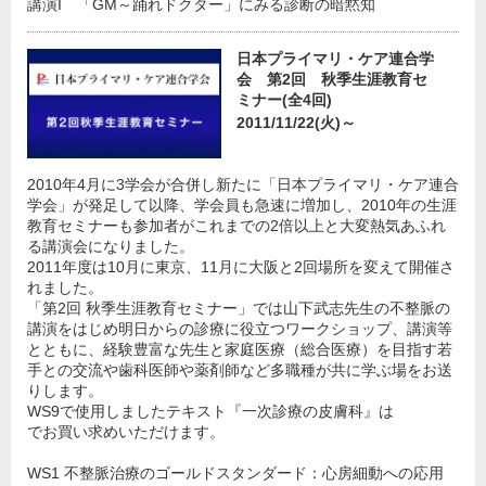
講演I 「GM～踊れドクター」にみる診断の暗黙知
日本プライマリ・ケア連合学
会 第2回 秋季生涯教育セ
ミナー(全4回)
2011/11/22(火)～
2010年4月に3学会が合併し新たに「日本プライマリ・ケア連合
学会」が発足して以降、学会員も急速に増加し、2010年の生涯
教育セミナーも参加者がこれまでの2倍以上と大変熱気あふれ
る講演会になりました。
2011年度は10月に東京、11月に大阪と2回場所を変えて開催さ
れました。
「第2回 秋季生涯教育セミナー」では山下武志先生の不整脈の
講演をはじめ明日からの診療に役立つワークショップ、講演等
とともに、経験豊富な先生と家庭医療（総合医療）を目指す若
手との交流や歯科医師や薬剤師など多職種が共に学ぶ場をお送
りします。
WS9で使用しましたテキスト『一次診療の皮膚科』は
でお買い求めいただけます。
WS1 不整脈治療のゴールドスタンダード：心房細動への応用