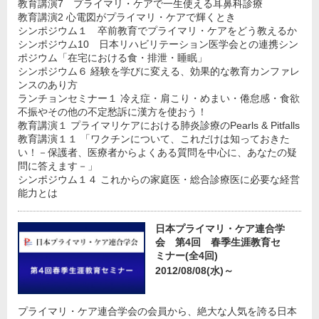
教育講演7 プライマリ・ケアで一生使える耳鼻科診療
教育講演2 心電図がプライマリ・ケアで輝くとき
シンポジウム１ 卒前教育でプライマリ・ケアをどう教えるか
シンポジウム10 日本リハビリテーション医学会との連携シン
ポジウム「在宅における食・排泄・睡眠」
シンポジウム６ 経験を学びに変える、効果的な教育カンファレ
ンスのあり方
ランチョンセミナー１ 冷え症・肩こり・めまい・倦怠感・食欲
不振やその他の不定愁訴に漢方を使おう！
教育講演１ プライマリケアにおける肺炎診療のPearls & Pitfalls
教育講演１１ 「ワクチンについて、これだけは知っておきた
い！－保護者、医療者からよくある質問を中心に、あなたの疑
問に答えます－」
シンポジウム１４ これからの家庭医・総合診療医に必要な経営
能力とは
日本プライマリ・ケア連合学
会 第4回 春季生涯教育セ
ミナー(全4回)
2012/08/08(水)～
プライマリ・ケア連合学会の会員から、絶大な人気を誇る日本