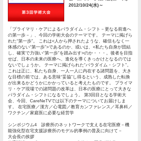
2012/10/24(水)～
「プライマリ・ケアによるパラダイム・シフト－更なる前進へ
の第一歩－」、今回の学術大会のテーマです。 テーマに掲げら
れた“第一歩”。 これは<人から押されたような、確信もなく一
体感のない“第一歩”>であるのか、或いは、<私たち自身が団結
し、確実で力強い“第一歩”を踏み出す>のか・・・。後者を目指
せば、日本の未来の医療へ、進化を導くきっかけとなるのでは
ないでしょうか。 テーマに掲げられた“パラダイム・シフト”。
これは正に、私たち自身、一人一人に内在する諸問題を、大き
な目標の前では、ある意味“妥協”し得るという、成熟した転換
が出来るかどうかにかかっていると考えたものです。 プライマ
リ・ケア現場での諸問題の改革は、日本の医療にとって大きな
パラダイム・シフトになるでしょう。 第3回目となる学術大
会、今回、CareNeTVでは以下のテーマについてお届けしま
す。 在宅医療／漢方／心電図／教育カンファレンス／耳鼻科／
ワクチン／家庭医に必要な経営学
シンポジウム4 診療所のネットワークで支える在宅医療－機
能強化型在宅支援診療所のモデル的事例の普及に向けて－
大会長の挨拶