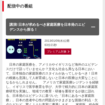
配信中の番組
講演I 日本が求めるべき家庭医療を日本発のエビ
デンスから探る！
2013/01/09(水)公開
63分21秒
プレミアム対象
日本の家庭医療を、アメリカやイギリスなど海外のエビデン
スだけで語っていませんか？文化も社会も異なる日本におい
て、日本独自の家庭医療のスタイルがあってしかるべき！日本
の根拠も意識して人材育成しないと日本の医療は大変なことに
なるかもしれません。 アメリカで家庭医療レジデントを経験
し、イギリスで医学教育を学び、大学で精力的に日本の家庭医
療研究を実施し、地域での教育・研修を重視するが故に語れ
る、日本発のエビデンスに基づいた「日本にあるべき家庭医
療」。日本の患者中心性の問題点やさまざまな面接の利点・欠
点などなど、驚くような真実に遭遇します。 家庭医、総合医