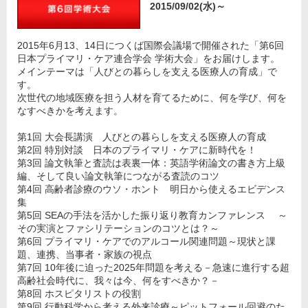
2015/09/02(水)～
2015年6月13、14日につくば国際会議場で開催された「第6回
日本プライマリ・ケア連合学会 学術大会」をお届けします。
メインテーマは「人びとの暮らしを支える医療人の育成」で
す。
次世代の地域医療を担う人材を育てるために、何を学び、何を
なすべきかを考えます。
第1回 大会長講演 人びとの暮らしを支える医療人の育成
第2回 特別対談 日本のプライマリ・ケアに新時代を！
第3回 論文執筆と査読は表裏一体：英語学術論文の書き方上級
編、そして良い論文執筆につながる査読のコツ
第4回 高齢者診療のウソ・ホント 明日から使えるエビデンス
集
第5回 SEAの手法を活かした振り返り教育カンファレンス ～
その実演とファシリテーションのコツとは？～
第6回 プライマリ・ケアでのアルコール関連問題～現状と課
題、連携、当事者・家族の視点
第7回 10年後に迫った2025年問題を考える－急速に進行する超
高齢社会時代に、我々は今、何をすべきか？－
第8回 ホスピタリストの役割
第9回 行動科学から考える外来診療～ピットフォール回避のた