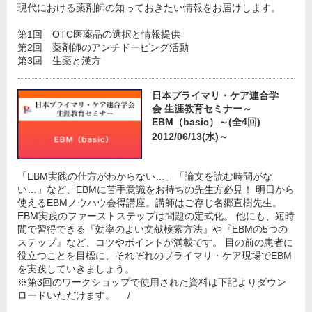
現代における薬剤師の知っておきたい情報をお届けします。
第1回 OTC医薬品の選択と情報提供
第2回 薬剤師のアンチドーピング活動
第3回 生薬と漢方
日本プライマリ・ケア連合学
会 生涯教育セミナー～
EBM（basic）～(全4回)
2012/06/13(水)～
「EBM実践の仕方がわからない…」「論文を読む時間がな
い…」など、EBMに苦手意識をお持ちの先生方必見！ 明日から
使えるEBMノウハウ会得講座。講師はご存じ名郷直樹先生。
EBM実践のファーストステップは問題の定式化。 他にも、短時
間で習得できる『効率のよい文献検索方法』や『EBMの5つの
ステップ』など、コツやポイントが満載です。 目の前の患者に
役立つことを目標に、それぞれのプライマリ・ケア現場でEBM
を実践していきましょう。
※第3回のワークショップで使用された資料は下記よりダウン
ロードいただけます。 /