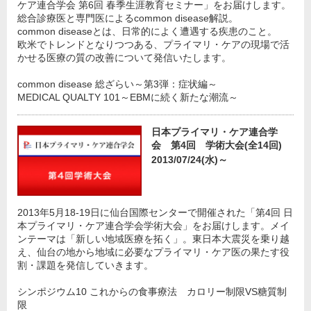
ケア連合学会 第6回 春季生涯教育セミナー」をお届けします。
総合診療医と専門医によるcommon disease解説。
common diseaseとは、日常的によく遭遇する疾患のこと。
欧米でトレンドとなりつつある、プライマリ・ケアの現場で活
かせる医療の質の改善について発信いたします。
common disease 総ざらい～第3弾：症状編～
MEDICAL QUALTY 101～EBMに続く新たな潮流～
日本プライマリ・ケア連合学
会 第4回 学術大会(全14回)
2013/07/24(水)～
2013年5月18-19日に仙台国際センターで開催された「第4回 日
本プライマリ・ケア連合学会学術大会」をお届けします。メイ
ンテーマは「新しい地域医療を拓く」。東日本大震災を乗り越
え、仙台の地から地域に必要なプライマリ・ケア医の果たす役
割・課題を発信していきます。
シンポジウム10 これからの食事療法 カロリー制限VS糖質制
限