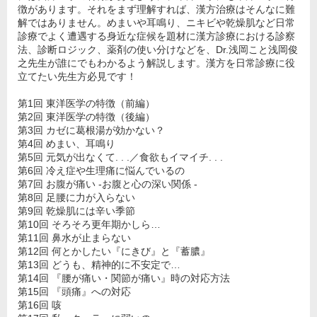
徴があります。それをまず理解すれば、漢方治療はそんなに難
解ではありません。めまいや耳鳴り、ニキビや乾燥肌など日常
診療でよく遭遇する身近な症候を題材に漢方診療における診察
法、診断ロジック、薬剤の使い分けなどを、Dr.浅岡こと浅岡俊
之先生が誰にでもわかるよう解説します。漢方を日常診療に役
立てたい先生方必見です！
第1回 東洋医学の特徴（前編）
第2回 東洋医学の特徴（後編）
第3回 カゼに葛根湯が効かない？
第4回 めまい、耳鳴り
第5回 元気が出なくて. . .／食欲もイマイチ. . .
第6回 冷え症や生理痛に悩んでいるの
第7回 お腹が痛い -お腹と心の深い関係 -
第8回 足腰に力が入らない
第9回 乾燥肌には辛い季節
第10回 そろそろ更年期かしら…
第11回 鼻水が止まらない
第12回 何とかしたい『にきび』と『蓄膿』
第13回 どうも、精神的に不安定で…
第14回 『腰が痛い・関節が痛い』時の対応方法
第15回 『頭痛』への対応
第16回 咳