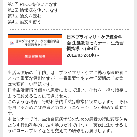
第1回 PECOを使いこなす
第2回 情報源を使いこなす
第3回 論文を読む
第4回 論文を使う
日本プライマリ・ケア連合学
会 生涯教育セミナー～生活習
慣指導 ～(全4回)
2012/03/28(水)～
生活習慣病の「予防」は、プライマリ・ケアに携わる医療者に
とって重要な役割ですが、一番重要である生活習慣の「改善」
は大変難しい問題です。
日常生活習慣は個々の患者によって違い、それを一律な指導に
よって変えることはできません。
このような場合、行動科学的手法は非常に役立ちますが、それ
を用いるためには患者とのコミュニケーションが極めて重要で
す。
本セミナーでは、生活習慣病予防のための患者の行動変容をも
たらす行動科学的手法を学ぶだけではなく、実践に生かせるよ
うにロールプレイなどを交えての研修をお届けします。