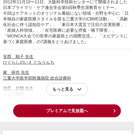
2012年11月10〜11日、大阪科学技術センターにて開催されました
日本プライマリ・ケア連合学会第5回秋季生涯教育セミナー。
今回はケアネットのオリジナル番組にない領域・分野を中心に「日
本独自の家庭医療スタイルを探る三重大学のCBME活動」、「高齢
化社会に伴う認知症ケア」、「東日本大震災で注目の災害医療」、
「産婦人科領域」、「在宅医療に必要な摂食・嚥下障害」、
「WONCA大会での世界の家庭医との国際交流」、「エビデンスに
基づく家庭医療」の7講義をとりあげました。
安西 順子 先生
ひぐらしのいえ となりんち
家 研也 先生
三重大学医学部附属病院 総合診療科
池尻 好聰 先生
もっと見る
シムラ病院
プレミアムで見放題へ