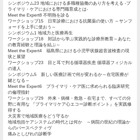
シンポジウム23 地域における多職種協働のあり方を考える -プ
ライマリ・ケアにおける専門職育成とは-
Meet the Expert8 不明熱を診る
ワークショップ15 日常診療における抗菌薬の使い方 ～サンフ
ォードを上手に使おう～
シンポジウム1 地域力と医療再生
ワークショップ18 対話から学ぶ実践的な診療所教育～あなた
の教育経験と理論を結ぶ～
Meet the Expert4 福島県における小児甲状腺超音波検査の現
状と展望
ワークショップ23 目と耳で判る循環器疾患 循環器フィジカル
の達人
シンポジウム5 新しい医療計画で何が変わるか～在宅医療が
鍵となる～
Meet the Expert6 プライマリ・ケア医に求められる臨床研究
の倫理指針
ワークショップ29 外来・病棟・救急－在宅まで、すべての分
野に有用な 『プライマリケア心エコー診断ポイント』を実践修
得する
大災害で地域医療をどう守るか
地域包括ケアシステムの時代とは何か ～病院の世紀の理論か
らのパースペクティヴ
痛みとしびれの診断学