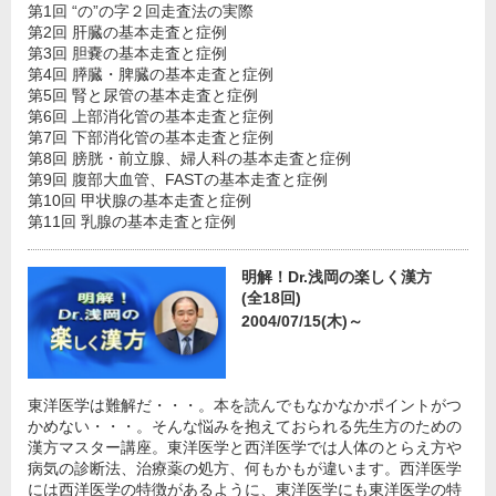
第1回 “の”の字２回走査法の実際
第2回 肝臓の基本走査と症例
第3回 胆嚢の基本走査と症例
第4回 膵臓・脾臓の基本走査と症例
第5回 腎と尿管の基本走査と症例
第6回 上部消化管の基本走査と症例
第7回 下部消化管の基本走査と症例
第8回 膀胱・前立腺、婦人科の基本走査と症例
第9回 腹部大血管、FASTの基本走査と症例
第10回 甲状腺の基本走査と症例
第11回 乳腺の基本走査と症例
明解！Dr.浅岡の楽しく漢方
(全18回)
2004/07/15(木)～
東洋医学は難解だ・・・。本を読んでもなかなかポイントがつ
かめない・・・。そんな悩みを抱えておられる先生方のための
漢方マスター講座。東洋医学と西洋医学では人体のとらえ方や
病気の診断法、治療薬の処方、何もかもが違います。西洋医学
には西洋医学の特徴があるように、東洋医学にも東洋医学の特